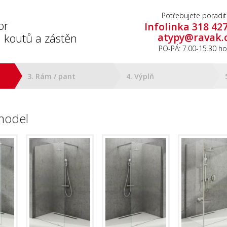
Potřebujete poradit
or
Infolinka 318 42
 koutů a zástěn
atypy@ravak.
PO-PÁ: 7.00-15.30 ho
3. Rám / pant
4. Výplň
model