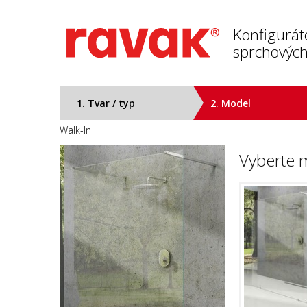
Konfigurát
sprchových
1. Tvar / typ
2. Model
Walk-In
Vyberte 