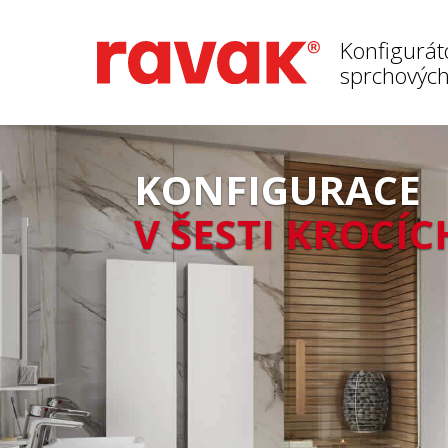
Konfigurát
sprchových
KONFIGURACE
V ŠESTI KROCÍC