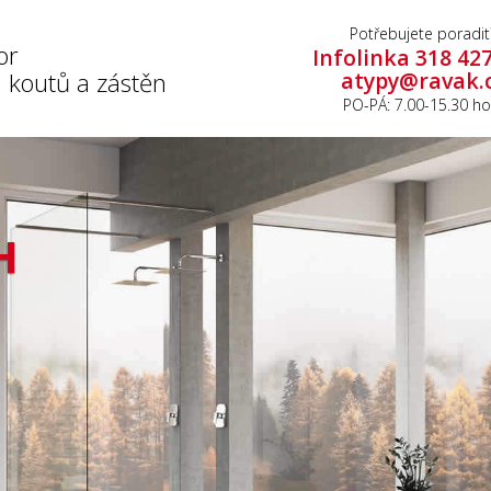
Potřebujete poradit
or
Infolinka 318 42
 koutů a zástěn
atypy@ravak.
PO-PÁ: 7.00-15.30 ho
H