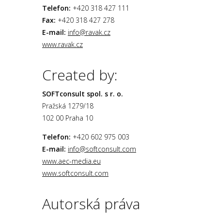
Telefon:
+420 318 427 111
Fax:
+420 318 427 278
E-mail:
info@ravak.cz
www.ravak.cz
Created by:
SOFTconsult spol. s r. o.
Pražská 1279/18
102 00 Praha 10
Telefon:
+420 602 975 003
E-mail:
info@softconsult.com
www.aec-media.eu
www.softconsult.com
Autorská práva