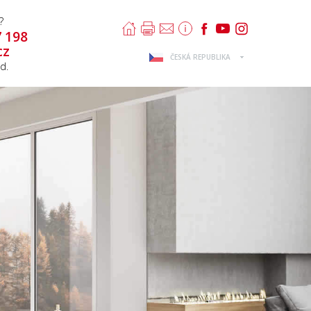
?
7 198
cz
ČESKÁ REPUBLIKA
d.