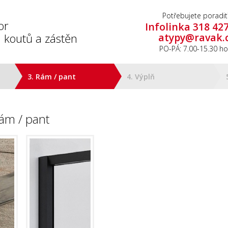
Potřebujete poradit
or
Infolinka 318 42
 koutů a zástěn
atypy@ravak.
PO-PÁ: 7.00-15.30 ho
3. Rám / pant
4. Výplň
ám / pant