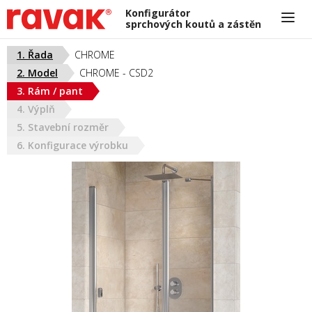
Konfigurátor
sprchových koutů a zástěn
Potřebujete poradit?
1. Řada
CHROME
Infolinka 318 427 198
2. Model
CHROME - CSD2
atypy@ravak.cz
ČESKÁ REPUBLIKA
3. Rám / pant
PO-PÁ: 7.00-15.30 hod.
4. Výplň
5. Stavební rozměr
6. Konfigurace výrobku