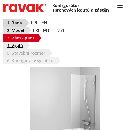
Konfigurátor
sprchových koutů a zástěn
Potřebujete poradit?
1. Řada
BRILLIANT
Infolinka 318 427 198
2. Model
BRILLIANT - BVS1
atypy@ravak.cz
ČESKÁ REPUBLIKA
3. Rám / pant
PO-PÁ: 7.00-15.30 hod.
4. Výplň
5. Stavební rozměr
6. Konfigurace výrobku